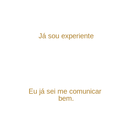
resultados reais.
Já sou experiente
Então você sabe o quanto 
um roteiro certo pode mudar 
tudo.
Eu já sei me comunicar 
bem.
Então você vai se 
surpreender com o impacto 
que uma comunicação 
estruturada e intencional tem 