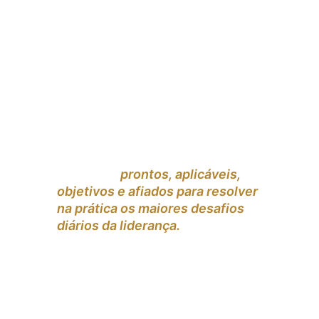
Depois de mais de 25 Anos como 
Palestrante, Treinadora e 
Mentora de Líderes e mais de 
2500 Alunos eu Viviam Peuke 
criei o que eu chamo de 
Scripts 
de Ouro: 
13 scripts 
prontos, aplicáveis, 
objetivos e afiados para resolver 
na prática os maiores desafios 
diários da liderança. 
Com eles, 
você age com confiança, clareza 
e respeito. Estes são os 
mesmos que uso até hoje, como 
líder e os mesmos que passo 
para meus alunos e os 