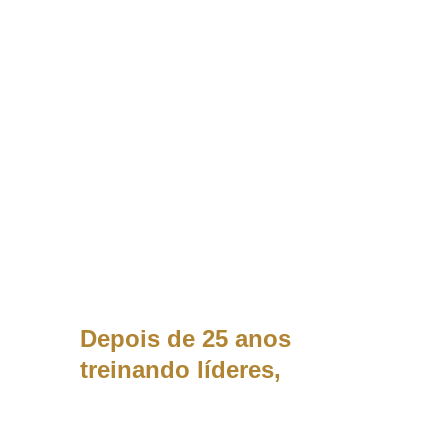
Liderar no improviso é 
como tentar dirigir um 
carro sem direção. 
Depois de 25 anos 
treinando líderes, 
entendi que todos os 
desafios da liderança têm 