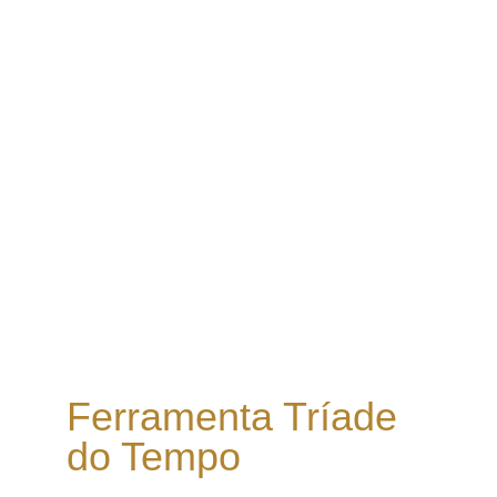
Aprenda a ajustar sua postura para cada 
perfil de colaborado
Ferramenta Tríade 
do Tempo