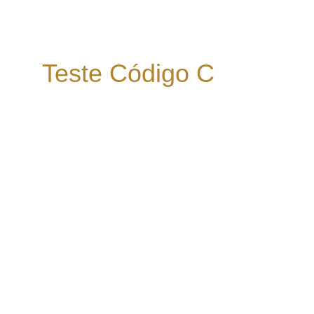
Teste Código C
Descubra seu estilo de 
liderança e seu estilo natural 
de liderança e aprenda a 
conduzir pessoas
Identifique seus pontos fortes e zonas de 
atenção;
Entenda como seu comportamento influencia 
sua equipe;
Descubra o estilo de liderança que mais gera 
resultados;