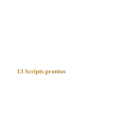
13 Scripts prontos
para você se 
tornar um lider respeitado, 
confiante e preparado para 
qualquer situação.
Transforme-se no líder que inspira, resolve e 
motiva, sem improvisos ou desgaste através 
de uma Comunicação Secreta.