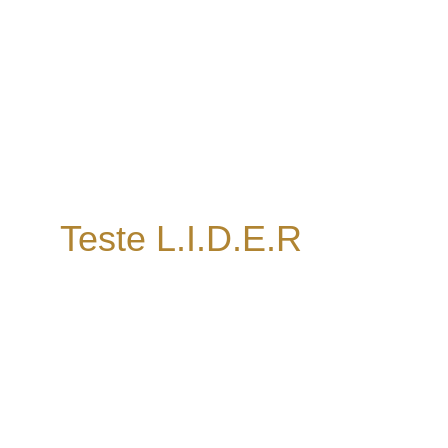
Teste L.I.D.E.R
Descubra seu estilo natural 
de comunicação e aprenda 
a se adaptar a diferentes 
perfis.
Identifique seu código: direto, inspirador, 
analítico ou empático