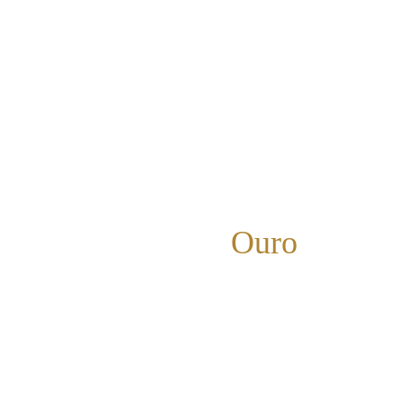
um padrão, e existe um 
roteiro para resolver cada 
um deles.
Script de 
Ouro