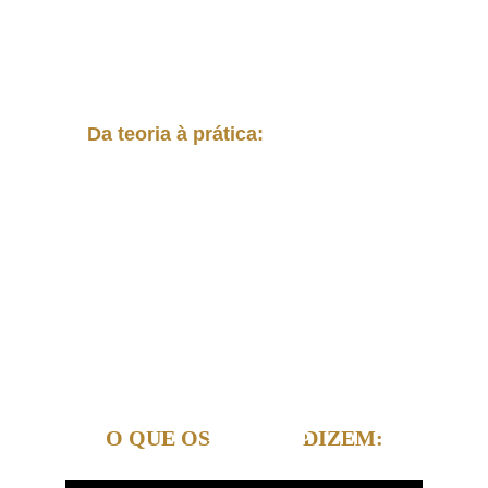
resultados são extraordinários.
Da teoria à prática:
 agora você 
tem acesso ao mesmo sistema 
usado pelos líderes que mais 
crescem
líderes
O QUE OS                 DIZEM: