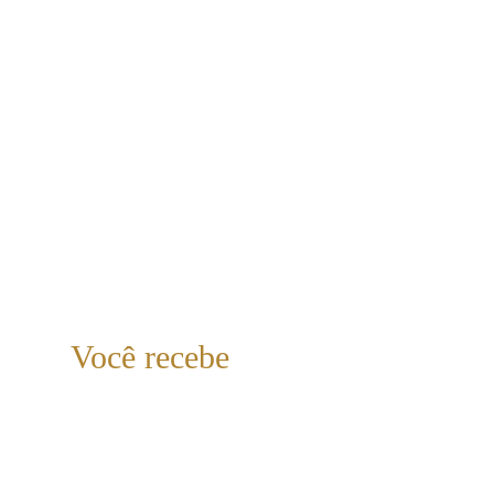
Adapte sua linguagem a cada perfil da equipe
Construa conversas que influenciam e 
inspiram
Comunicar bem é entender a 
si mesmo antes de querer ser 
entendido
Você recebe 
ALÉM DOS 
13 SCRIPTS 
PRONTOS E DIRETOS: