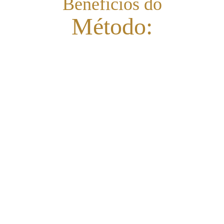
Benefícios do
Método:
Você nunca mais vai travar em 
conversas difíceis;
Vai aplicar imediatamente, sem precisar 
estudar horas;
Vai ser visto como um líder forte, 
seguro e inspirador;
Vai liderar com estratégia, e não mais no 
instinto;
Vai parar de adiar conversas importantes;
Vai criar conexões reais com sua equipe;
Vai reduzir conflitos e aumentar o 
engajamento.