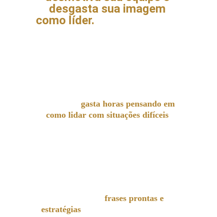
desgasta sua imagem 
como líder. 
Sem um roteiro 
claro, você vira refém do 
momento, da emoção e da 
sorte.
Você ainda 
gasta horas pensando em 
como lidar com situações difíceis
com sua equipe?
Gostaria de ter 
frases prontas e 
estratégias
comprovadas para aplicar 