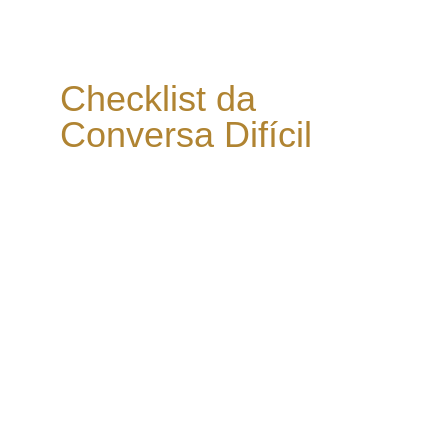
Checklist da 
Conversa Difícil
Passo a passo prático para 
conduzir conversas delicadas 
com segurança, empatia e 
resultado.
Escolher o momento e o tom 
certos;
Estruturar sua fala com clareza e 
respeito;
Concluir a conversa com 
acordos e alinhamento.