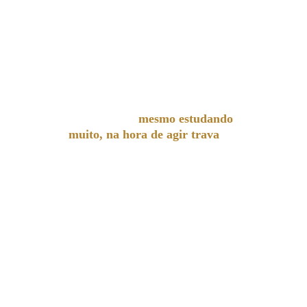
no dia seguinte e já ver resultados?
Já sentiu que 
mesmo estudando 
muito, na hora de agir trava
ou 
improvisa?